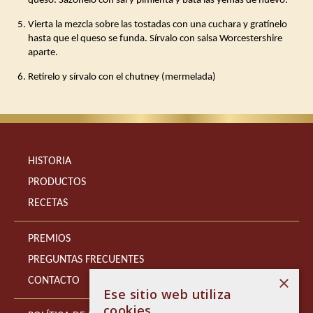
queso. Sazónelo con sal y pimienta y bata las yemas de huevo.
Vierta la mezcla sobre las tostadas con una cuchara y gratínelo
hasta que el queso se funda. Sírvalo con salsa Worcestershire
aparte.
Retírelo y sírvalo con el chutney (mermelada)
HISTORIA
PRODUCTOS
RECETAS
PREMIOS
PREGUNTAS FRECUENTES
×
CONTACTO
Ese sitio web utiliza
cookies