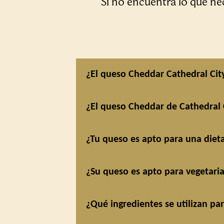
Si no encuentra lo que ne
¿El queso Cheddar Cathedral Cit
¿El queso Cheddar de Cathedral C
¿Tu queso es apto para una dieta
¿Su queso es apto para vegetari
¿Qué ingredientes se utilizan pa