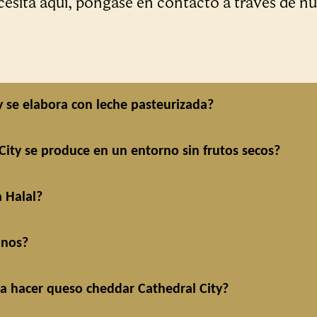
cesita aquí, póngase en contacto a través de n
y se elabora con leche pasteurizada?
ity se produce en un entorno sin frutos secos?
 Halal?
anos?
ra hacer queso cheddar Cathedral City?