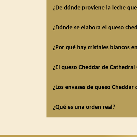
¿De dónde proviene la leche que 
¿Dónde se elabora el queso ched
¿Por qué hay cristales blancos e
¿El queso Cheddar de Cathedral 
¿Los envases de queso Cheddar de
¿Qué es una orden real?