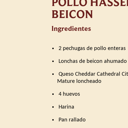
POLLO HASSE
BEICON
Ingredientes
️ 2 pechugas de pollo enteras
️ Lonchas de beicon ahumado
️ Queso Cheddar Cathedral Ci
Mature loncheado
️ 4 huevos
️ Harina
️ Pan rallado