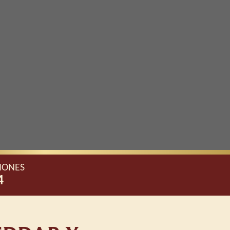
IONES
4