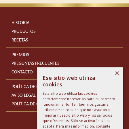
HISTORIA
PRODUCTOS
RECETAS
PREMIOS
PREGUNTAS FRECUENTES
×
CONTACTO
Ese sitio web utiliza
cookies
POLÍTICA DE PRIVACIDAD
Este sitio web utiliza las cookies
AVISO LEGAL
estrictamente necesarias para su correcto
POLÍTICA DE COOKIES
funcionamiento. También nos gustaría
utilizar otras cookies que nos ayudan a
mejorar nuestro sitio web y los servicios
que ofrecemos. Sólo se activarán si los
acepta. Para más información, consulte